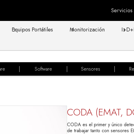
Servicio
Equipos Portátiles
Monitorización
I+D+
are
Software
Sensores
Re
CODA (EMAT, DC
CODA es el primer y único dete
de trabajar tanto con sensores E