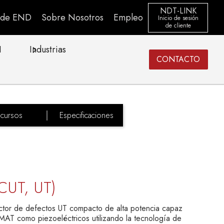
NDT-LINK
s de END
Sobre Nosotros
Empleo
Inicio de sesión
de cliente
I
Industrias
CONTACTO
cursos
Especificaciones
UT, UT)
ctor de defectos UT compacto de alta potencia capaz
MAT como piezoeléctricos utilizando la tecnología de