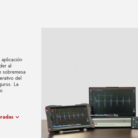
 aplicación
er al
 de sobremesa
rativo del
eguros. La
o.
gradas