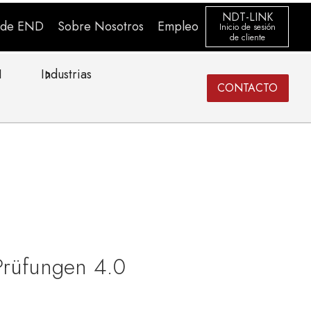
NDT-LINK
s de END
Sobre Nosotros
Empleo
Inicio de sesión
de cliente
I
Industrias
CONTACTO
-Prüfungen 4.0