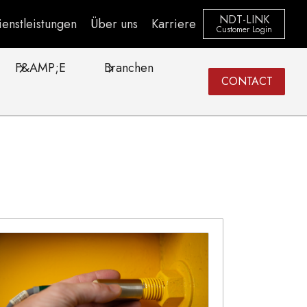
NDT-LINK
enstleistungen
Über uns
Karriere
Customer Login
F&AMP;E
Branchen
CONTACT