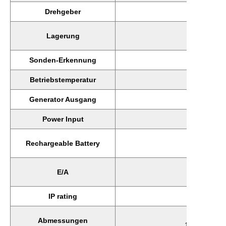
Drehgeber
2 Achsen,
Int
Lagerung
Expa
Sonden-Erkennung
Automatis
Betriebstemperatur
32°F bis
Generator Ausgang
Power Input
100-2
Li-Ion, 
Rechargeable Battery
up to 
2
E/A
4 digital o
IP rating
5.2”(W)
Abmessungen
131 mm(W) 