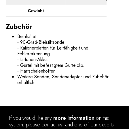
Gewicht
1.7lb/77
Zubehör
Beinhaltet:
- 90-Grad-Bleistiftsonde.
- Kalibrierplatten für Leitfähigkeit und
Fehlererkennung.
- Li-Ionen-Akku.
- Gürtel mit befestigtem Gürtelclip.
- Hartschalenkoffer.
Weitere Sonden, Sondenadapter und Zubehör
erhältlich.
If you would like any
more information
on this
system, please contact us, and one of our experts