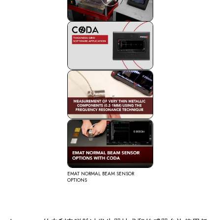
使用 CODA 在极端温度下进行厚度测量
CODA (EMAT, DCUT, UT): THICKNESS
GRID SOFTWARE APPLICATION
MEASUREMENT OF VERY THIN
METALLIC COMPONENTS (0.2-1MM)
USING THE FREQUENCY RESONANCE
TECHNIQUE (EMAT)
EMAT NORMAL BEAM SENSOR
OPTIONS